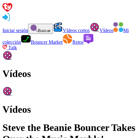
Iniciar sesión
Vídeos cortos
Vídeos
Mi
Buscar
colección
Bouncer Market
Retos
Talk
Vídeos
Vídeos
Steve the Beanie Bouncer Takes