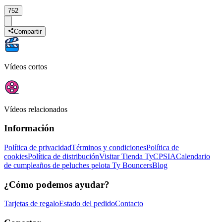
752
Compartir
Vídeos cortos
Vídeos relacionados
Información
Política de privacidad
Términos y condiciones
Política de
cookies
Política de distribución
Visitar Tienda Ty
CPSIA
Calendario
de cumpleaños de peluches pelota Ty Bouncers
Blog
¿Cómo podemos ayudar?
Tarjetas de regalo
Estado del pedido
Contacto