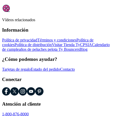
Vídeos relacionados
Información
Política de privacidad
Términos y condiciones
Política de
cookies
Política de distribución
Visitar Tienda Ty
CPSIA
Calendario
de cumpleaños de peluches pelota Ty Bouncers
Blog
¿Cómo podemos ayudar?
Tarjetas de regalo
Estado del pedido
Contacto
Conectar
Atención al cliente
1-800-876-8000